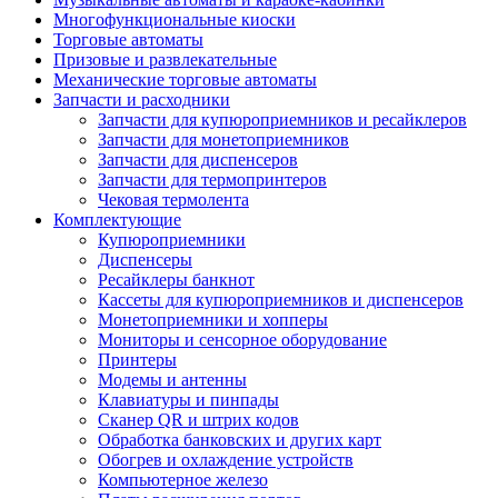
Многофункциональные киоски
Торговые автоматы
Призовые и развлекательные
Механические торговые автоматы
Запчасти и расходники
Запчасти для купюроприемников и ресайклеров
Запчасти для монетоприемников
Запчасти для диспенсеров
Запчасти для термопринтеров
Чековая термолента
Комплектующие
Купюроприемники
Диспенсеры
Ресайклеры банкнот
Кассеты для купюроприемников и диспенсеров
Монетоприемники и хопперы
Мониторы и сенсорное оборудование
Принтеры
Модемы и антенны
Клавиатуры и пинпады
Сканер QR и штрих кодов
Обработка банковских и других карт
Обогрев и охлаждение устройств
Компьютерное железо