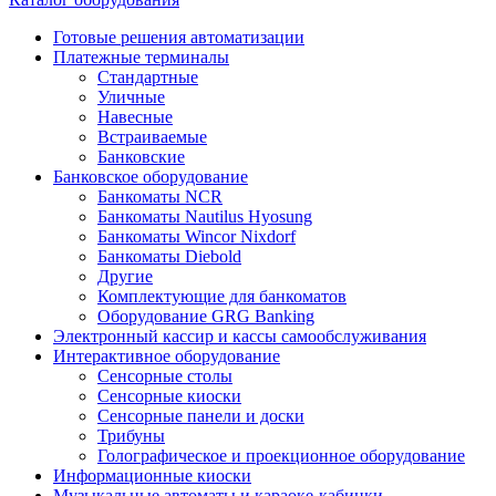
Готовые решения автоматизации
Платежные терминалы
Стандартные
Уличные
Навесные
Встраиваемые
Банковские
Банковское оборудование
Банкоматы NCR
Банкоматы Nautilus Hyosung
Банкоматы Wincor Nixdorf
Банкоматы Diebold
Другие
Комплектующие для банкоматов
Оборудование GRG Banking
Электронный кассир и кассы самообслуживания
Интерактивное оборудование
Сенсорные столы
Сенсорные киоски
Сенсорные панели и доски
Трибуны
Голографическое и проекционное оборудование
Информационные киоски
Музыкальные автоматы и караоке-кабинки