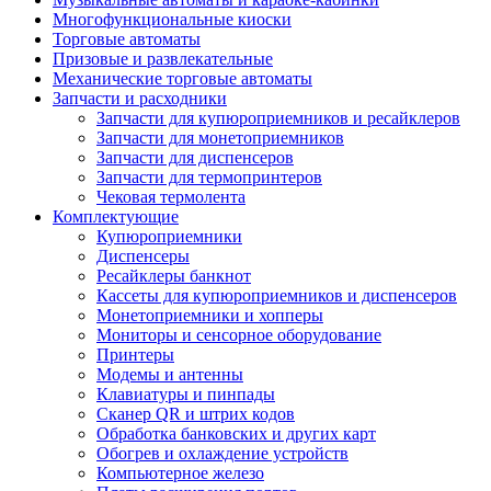
Многофункциональные киоски
Торговые автоматы
Призовые и развлекательные
Механические торговые автоматы
Запчасти и расходники
Запчасти для купюроприемников и ресайклеров
Запчасти для монетоприемников
Запчасти для диспенсеров
Запчасти для термопринтеров
Чековая термолента
Комплектующие
Купюроприемники
Диспенсеры
Ресайклеры банкнот
Кассеты для купюроприемников и диспенсеров
Монетоприемники и хопперы
Мониторы и сенсорное оборудование
Принтеры
Модемы и антенны
Клавиатуры и пинпады
Сканер QR и штрих кодов
Обработка банковских и других карт
Обогрев и охлаждение устройств
Компьютерное железо