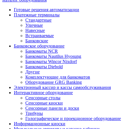
Готовые решения автоматизации
Платежные терминалы
Стандартные
Уличные
Навесные
Встраиваемые
Банковские
Банковское оборудование
Банкоматы NCR
Банкоматы Nautilus Hyosung
Банкоматы Wincor Nixdorf
Банкоматы Diebold
Другие
Комплектующие для банкоматов
Оборудование GRG Banking
Электронный кассир и кассы самообслуживания
Интерактивное оборудование
Сенсорные столы
Сенсорные киоски
Сенсорные панели и доски
Трибуны
Голографическое и проекционное оборудование
Информационные киоски
Музыкальные автоматы и караоке-кабинки