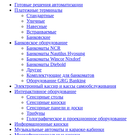
Готовые решения автоматизации
Платежные терминалы
Стандартные
Уличные
Навесные
Встраиваемые
Банковские
Банковское оборудование
Банкоматы NCR
Банкоматы Nautilus Hyosung
Банкоматы Wincor Nixdorf
Банкоматы Diebold
Другие
Комплектующие для банкоматов
Оборудование GRG Banking
Электронный кассир и кассы самообслуживания
Интерактивное оборудование
Сенсорные столы
Сенсорные киоски
Сенсорные панели и доски
Трибуны
Голографическое и проекционное оборудование
Информационные киоски
Музыкальные автоматы и караоке-кабинки
Многофункциональные киоски