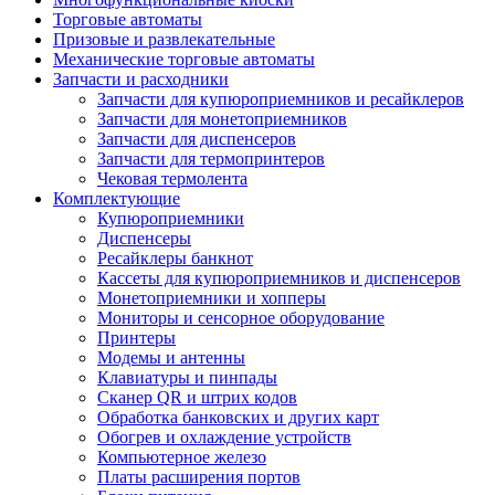
Торговые автоматы
Призовые и развлекательные
Механические торговые автоматы
Запчасти и расходники
Запчасти для купюроприемников и ресайклеров
Запчасти для монетоприемников
Запчасти для диспенсеров
Запчасти для термопринтеров
Чековая термолента
Комплектующие
Купюроприемники
Диспенсеры
Ресайклеры банкнот
Кассеты для купюроприемников и диспенсеров
Монетоприемники и хопперы
Мониторы и сенсорное оборудование
Принтеры
Модемы и антенны
Клавиатуры и пинпады
Сканер QR и штрих кодов
Обработка банковских и других карт
Обогрев и охлаждение устройств
Компьютерное железо
Платы расширения портов