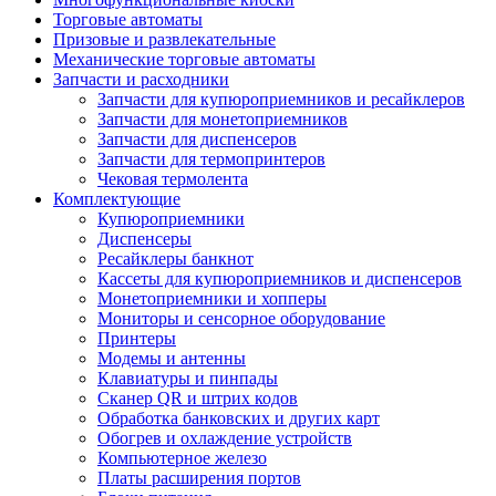
Торговые автоматы
Призовые и развлекательные
Механические торговые автоматы
Запчасти и расходники
Запчасти для купюроприемников и ресайклеров
Запчасти для монетоприемников
Запчасти для диспенсеров
Запчасти для термопринтеров
Чековая термолента
Комплектующие
Купюроприемники
Диспенсеры
Ресайклеры банкнот
Кассеты для купюроприемников и диспенсеров
Монетоприемники и хопперы
Мониторы и сенсорное оборудование
Принтеры
Модемы и антенны
Клавиатуры и пинпады
Сканер QR и штрих кодов
Обработка банковских и других карт
Обогрев и охлаждение устройств
Компьютерное железо
Платы расширения портов