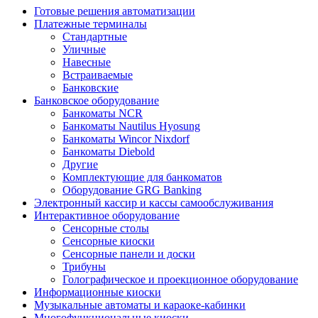
Готовые решения автоматизации
Платежные терминалы
Стандартные
Уличные
Навесные
Встраиваемые
Банковские
Банковское оборудование
Банкоматы NCR
Банкоматы Nautilus Hyosung
Банкоматы Wincor Nixdorf
Банкоматы Diebold
Другие
Комплектующие для банкоматов
Оборудование GRG Banking
Электронный кассир и кассы самообслуживания
Интерактивное оборудование
Сенсорные столы
Сенсорные киоски
Сенсорные панели и доски
Трибуны
Голографическое и проекционное оборудование
Информационные киоски
Музыкальные автоматы и караоке-кабинки
Многофункциональные киоски