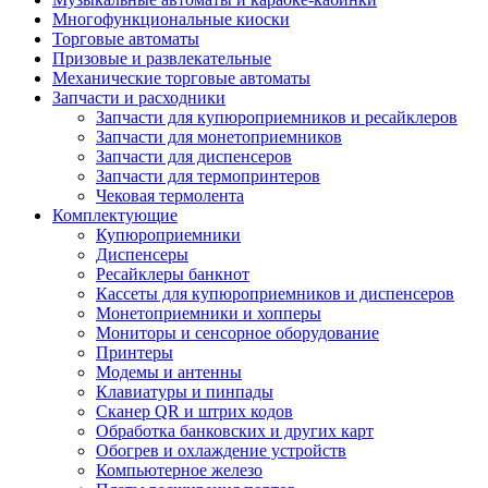
Многофункциональные киоски
Торговые автоматы
Призовые и развлекательные
Механические торговые автоматы
Запчасти и расходники
Запчасти для купюроприемников и ресайклеров
Запчасти для монетоприемников
Запчасти для диспенсеров
Запчасти для термопринтеров
Чековая термолента
Комплектующие
Купюроприемники
Диспенсеры
Ресайклеры банкнот
Кассеты для купюроприемников и диспенсеров
Монетоприемники и хопперы
Мониторы и сенсорное оборудование
Принтеры
Модемы и антенны
Клавиатуры и пинпады
Сканер QR и штрих кодов
Обработка банковских и других карт
Обогрев и охлаждение устройств
Компьютерное железо