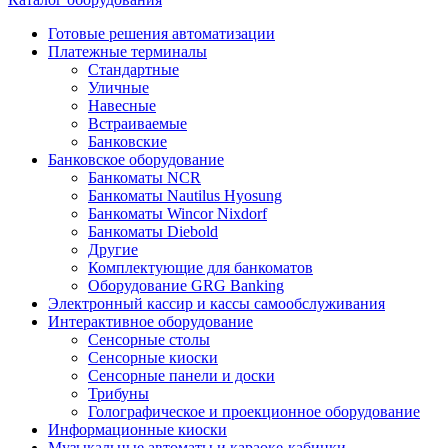
Готовые решения автоматизации
Платежные терминалы
Стандартные
Уличные
Навесные
Встраиваемые
Банковские
Банковское оборудование
Банкоматы NCR
Банкоматы Nautilus Hyosung
Банкоматы Wincor Nixdorf
Банкоматы Diebold
Другие
Комплектующие для банкоматов
Оборудование GRG Banking
Электронный кассир и кассы самообслуживания
Интерактивное оборудование
Сенсорные столы
Сенсорные киоски
Сенсорные панели и доски
Трибуны
Голографическое и проекционное оборудование
Информационные киоски
Музыкальные автоматы и караоке-кабинки