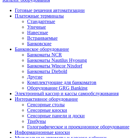
Готовые решения автоматизации
Платежные терминалы
Стандартные
Уличные
Навесные
Встраиваемые
Банковские
Банковское оборудование
Банкоматы NCR
Банкоматы Nautilus Hyosung
Банкоматы Wincor Nixdorf
Банкоматы Diebold
Другие
Комплектующие для банкоматов
Оборудование GRG Banking
Электронный кассир и кассы самообслуживания
Интерактивное оборудование
Сенсорные столы
Сенсорные киоски
Сенсорные панели и доски
Трибуны
Голографическое и проекционное оборудование
Информационные киоски
Музыкальные автоматы и караоке-кабинки