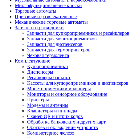
Многофункциональные киоски
Торговые автоматы
Призовые и развлекательные
Механические торговые автоматы
Запчасти и расходники
Запчасти для купюроприемников и ресайклеров
Запчасти для монетоприемников
Запчасти для диспенсеров
Запчасти для термопринтеров
Чековая термолента
Комплектующие
Купюроприемники
Диспенсеры
Ресайклеры банкнот
Кассеты для купюроприемников и диспенсеров
Монетоприемники и хопперы
Мониторы и сенсорное оборудование
Принтеры
Модемы и антенны
Клавиатуры и пинпады
Сканер QR и штрих кодов
Обработка банковских и других карт
Обогрев и охлаждение устройств
Компьютерное железо