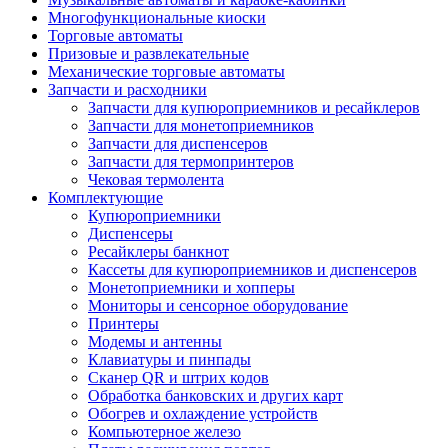
Многофункциональные киоски
Торговые автоматы
Призовые и развлекательные
Механические торговые автоматы
Запчасти и расходники
Запчасти для купюроприемников и ресайклеров
Запчасти для монетоприемников
Запчасти для диспенсеров
Запчасти для термопринтеров
Чековая термолента
Комплектующие
Купюроприемники
Диспенсеры
Ресайклеры банкнот
Кассеты для купюроприемников и диспенсеров
Монетоприемники и хопперы
Мониторы и сенсорное оборудование
Принтеры
Модемы и антенны
Клавиатуры и пинпады
Сканер QR и штрих кодов
Обработка банковских и других карт
Обогрев и охлаждение устройств
Компьютерное железо