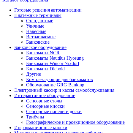
Готовые решения автоматизации
Платежные терминалы
Стандартные
Уличные
Навесные
Встраиваемые
Банковские
Банковское оборудование
Банкоматы NCR
Банкоматы Nautilus Hyosung
Банкоматы Wincor Nixdorf
Банкоматы Diebold
Другие
Комплектующие для банкоматов
Оборудование GRG Banking
Электронный кассир и кассы самообслуживания
Интерактивное оборудование
Сенсорные столы
Сенсорные киоски
Сенсорные панели и доски
Трибуны
Голографическое и проекционное оборудование
Информационные киоски
Музыкальные автоматы и караоке-кабинки