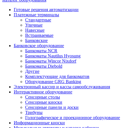
Готовые решения автоматизации
Платежные терминалы
Стандартные
Уличные
Навесные
Встраиваемые
Банковские
Банковское оборудование
Банкоматы NCR
Банкоматы Nautilus Hyosung
Банкоматы Wincor Nixdorf
Банкоматы Diebold
Другие
Комплектующие для банкоматов
Оборудование GRG Banking
Электронный кассир и кассы самообслуживания
Интерактивное оборудование
Сенсорные столы
Сенсорные киоски
Сенсорные панели и доски
Трибуны
Голографическое и проекционное оборудование
Информационные киоски
Музыкальные автоматы и караоке-кабинки