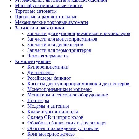
Многофункциональные киоски
Торговые автоматы
Призовые и развлекательные
Механические торговые автоматы
Запчасти и расходники
Запчасти для купюроприемников и ресайклеров
Запчасти для монетоприемников
Запчасти для диспенсеров
Запчасти для термопринтеров
Чековая термолента
Комплектующие
Купюроприемники
Диспенсеры
Ресайклеры банкнот
Кассеты для купюроприемников и диспенсеров
Монетоприемники и хопперы
Мониторы и сенсорное оборудование
Принтеры
Модемы и антенны
Клавиатуры и пинпады
Сканер QR и штрих кодов
Обработка банковских и других карт
Обогрев и охлаждение устройств
Компьютерное железо