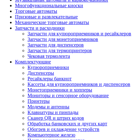
Многофункциональные киоски
Торговые автоматы
Призовые и развлекательные
Механические торговые автоматы
Запчасти и расходники
Запчасти для купюроприемников и ресайклеров
Запчасти для монетоприемников
Запчасти для диспенсеров
Запчасти для термопринтеров
Чековая термолента
Комплектующие
Купюроприемники
Диспенсеры
Ресайклеры банкнот
Кассеты для купюроприемников и диспенсеров
Монетоприемники и хопперы
Мониторы и сенсорное оборудование
Принтеры
Модемы и антенны
Клавиатуры и пинпады
Сканер QR и штрих кодов
Обработка банковских и других карт
Обогрев и охлаждение устройств
Компьютерное железо