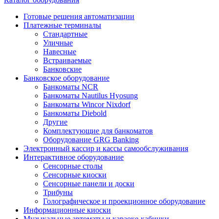
Готовые решения автоматизации
Платежные терминалы
Стандартные
Уличные
Навесные
Встраиваемые
Банковские
Банковское оборудование
Банкоматы NCR
Банкоматы Nautilus Hyosung
Банкоматы Wincor Nixdorf
Банкоматы Diebold
Другие
Комплектующие для банкоматов
Оборудование GRG Banking
Электронный кассир и кассы самообслуживания
Интерактивное оборудование
Сенсорные столы
Сенсорные киоски
Сенсорные панели и доски
Трибуны
Голографическое и проекционное оборудование
Информационные киоски
Музыкальные автоматы и караоке-кабинки