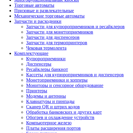
Торговые автоматы
Призовые и развлекательные
Механические торговые автоматы
Запчасти и расходники
Запчасти для купюроприемников и ресайклеров
Запчасти для монетоприемников
Запчасти для диспенсеров
Запчасти для термопринтеров
Чековая термолента
Комплектующие
Купюроприемники
Диспенсеры
Ресайклеры банкнот
Кассеты для купюроприемников и диспенсеров
Монетоприемники и хопперы
Мониторы и сенсорное оборудование
Принтеры
Модемы и антенны
Клавиатуры и пинпады
Сканер QR и штрих кодов
Обработка банковских и других карт
Обогрев и охлаждение устройств
Компьютерное железо
Платы расширения портов