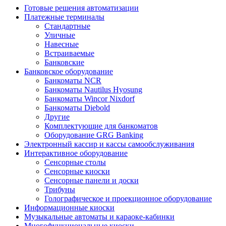
Готовые решения автоматизации
Платежные терминалы
Стандартные
Уличные
Навесные
Встраиваемые
Банковские
Банковское оборудование
Банкоматы NCR
Банкоматы Nautilus Hyosung
Банкоматы Wincor Nixdorf
Банкоматы Diebold
Другие
Комплектующие для банкоматов
Оборудование GRG Banking
Электронный кассир и кассы самообслуживания
Интерактивное оборудование
Сенсорные столы
Сенсорные киоски
Сенсорные панели и доски
Трибуны
Голографическое и проекционное оборудование
Информационные киоски
Музыкальные автоматы и караоке-кабинки
Многофункциональные киоски