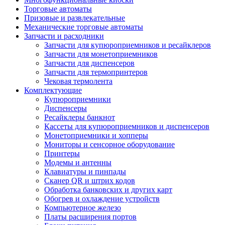
Торговые автоматы
Призовые и развлекательные
Механические торговые автоматы
Запчасти и расходники
Запчасти для купюроприемников и ресайклеров
Запчасти для монетоприемников
Запчасти для диспенсеров
Запчасти для термопринтеров
Чековая термолента
Комплектующие
Купюроприемники
Диспенсеры
Ресайклеры банкнот
Кассеты для купюроприемников и диспенсеров
Монетоприемники и хопперы
Мониторы и сенсорное оборудование
Принтеры
Модемы и антенны
Клавиатуры и пинпады
Сканер QR и штрих кодов
Обработка банковских и других карт
Обогрев и охлаждение устройств
Компьютерное железо
Платы расширения портов