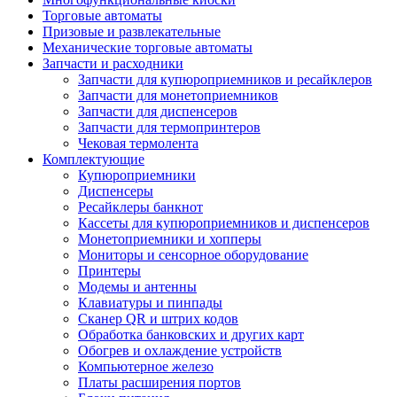
Торговые автоматы
Призовые и развлекательные
Механические торговые автоматы
Запчасти и расходники
Запчасти для купюроприемников и ресайклеров
Запчасти для монетоприемников
Запчасти для диспенсеров
Запчасти для термопринтеров
Чековая термолента
Комплектующие
Купюроприемники
Диспенсеры
Ресайклеры банкнот
Кассеты для купюроприемников и диспенсеров
Монетоприемники и хопперы
Мониторы и сенсорное оборудование
Принтеры
Модемы и антенны
Клавиатуры и пинпады
Сканер QR и штрих кодов
Обработка банковских и других карт
Обогрев и охлаждение устройств
Компьютерное железо
Платы расширения портов