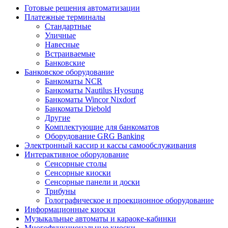
Готовые решения автоматизации
Платежные терминалы
Стандартные
Уличные
Навесные
Встраиваемые
Банковские
Банковское оборудование
Банкоматы NCR
Банкоматы Nautilus Hyosung
Банкоматы Wincor Nixdorf
Банкоматы Diebold
Другие
Комплектующие для банкоматов
Оборудование GRG Banking
Электронный кассир и кассы самообслуживания
Интерактивное оборудование
Сенсорные столы
Сенсорные киоски
Сенсорные панели и доски
Трибуны
Голографическое и проекционное оборудование
Информационные киоски
Музыкальные автоматы и караоке-кабинки
Многофункциональные киоски