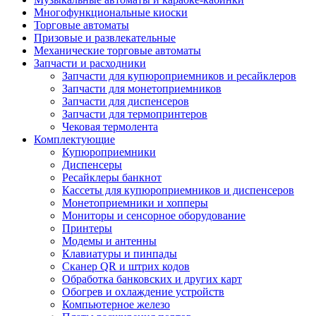
Многофункциональные киоски
Торговые автоматы
Призовые и развлекательные
Механические торговые автоматы
Запчасти и расходники
Запчасти для купюроприемников и ресайклеров
Запчасти для монетоприемников
Запчасти для диспенсеров
Запчасти для термопринтеров
Чековая термолента
Комплектующие
Купюроприемники
Диспенсеры
Ресайклеры банкнот
Кассеты для купюроприемников и диспенсеров
Монетоприемники и хопперы
Мониторы и сенсорное оборудование
Принтеры
Модемы и антенны
Клавиатуры и пинпады
Сканер QR и штрих кодов
Обработка банковских и других карт
Обогрев и охлаждение устройств
Компьютерное железо