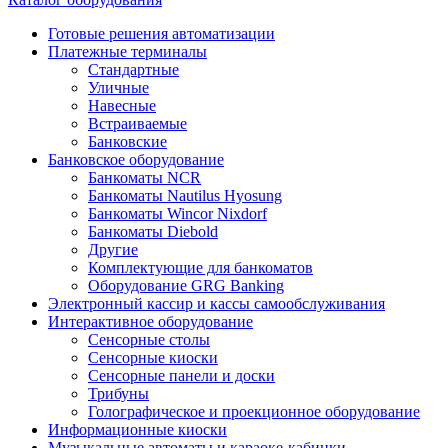
Готовые решения автоматизации
Платежные терминалы
Стандартные
Уличные
Навесные
Встраиваемые
Банковские
Банковское оборудование
Банкоматы NCR
Банкоматы Nautilus Hyosung
Банкоматы Wincor Nixdorf
Банкоматы Diebold
Другие
Комплектующие для банкоматов
Оборудование GRG Banking
Электронный кассир и кассы самообслуживания
Интерактивное оборудование
Сенсорные столы
Сенсорные киоски
Сенсорные панели и доски
Трибуны
Голографическое и проекционное оборудование
Информационные киоски
Музыкальные автоматы и караоке-кабинки