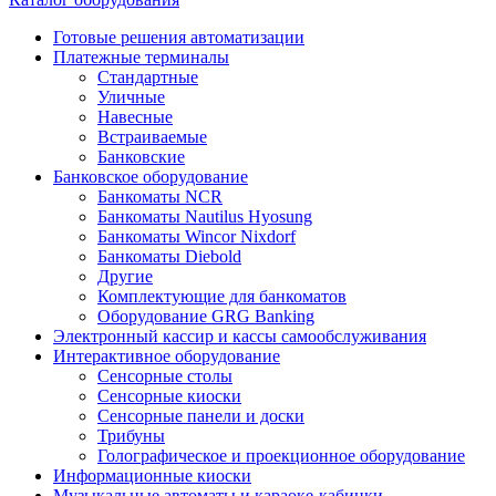
Готовые решения автоматизации
Платежные терминалы
Стандартные
Уличные
Навесные
Встраиваемые
Банковские
Банковское оборудование
Банкоматы NCR
Банкоматы Nautilus Hyosung
Банкоматы Wincor Nixdorf
Банкоматы Diebold
Другие
Комплектующие для банкоматов
Оборудование GRG Banking
Электронный кассир и кассы самообслуживания
Интерактивное оборудование
Сенсорные столы
Сенсорные киоски
Сенсорные панели и доски
Трибуны
Голографическое и проекционное оборудование
Информационные киоски
Музыкальные автоматы и караоке-кабинки