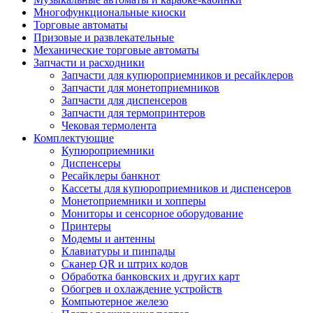
Многофункциональные киоски
Торговые автоматы
Призовые и развлекательные
Механические торговые автоматы
Запчасти и расходники
Запчасти для купюроприемников и ресайклеров
Запчасти для монетоприемников
Запчасти для диспенсеров
Запчасти для термопринтеров
Чековая термолента
Комплектующие
Купюроприемники
Диспенсеры
Ресайклеры банкнот
Кассеты для купюроприемников и диспенсеров
Монетоприемники и хопперы
Мониторы и сенсорное оборудование
Принтеры
Модемы и антенны
Клавиатуры и пинпады
Сканер QR и штрих кодов
Обработка банковских и других карт
Обогрев и охлаждение устройств
Компьютерное железо