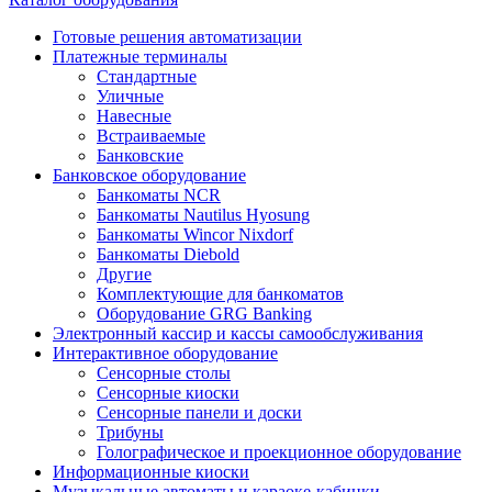
Готовые решения автоматизации
Платежные терминалы
Стандартные
Уличные
Навесные
Встраиваемые
Банковские
Банковское оборудование
Банкоматы NCR
Банкоматы Nautilus Hyosung
Банкоматы Wincor Nixdorf
Банкоматы Diebold
Другие
Комплектующие для банкоматов
Оборудование GRG Banking
Электронный кассир и кассы самообслуживания
Интерактивное оборудование
Сенсорные столы
Сенсорные киоски
Сенсорные панели и доски
Трибуны
Голографическое и проекционное оборудование
Информационные киоски
Музыкальные автоматы и караоке-кабинки