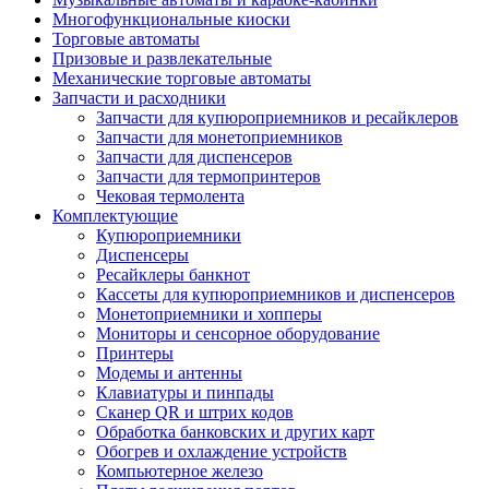
Многофункциональные киоски
Торговые автоматы
Призовые и развлекательные
Механические торговые автоматы
Запчасти и расходники
Запчасти для купюроприемников и ресайклеров
Запчасти для монетоприемников
Запчасти для диспенсеров
Запчасти для термопринтеров
Чековая термолента
Комплектующие
Купюроприемники
Диспенсеры
Ресайклеры банкнот
Кассеты для купюроприемников и диспенсеров
Монетоприемники и хопперы
Мониторы и сенсорное оборудование
Принтеры
Модемы и антенны
Клавиатуры и пинпады
Сканер QR и штрих кодов
Обработка банковских и других карт
Обогрев и охлаждение устройств
Компьютерное железо