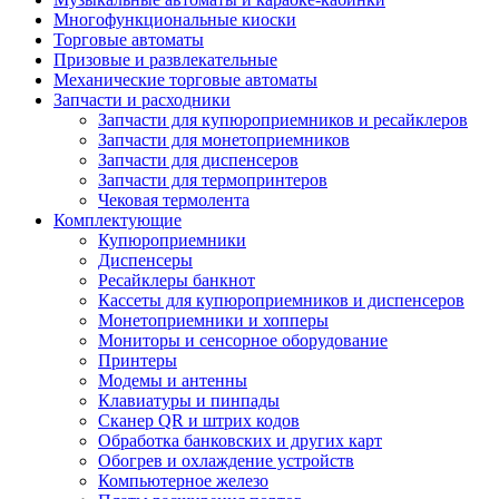
Многофункциональные киоски
Торговые автоматы
Призовые и развлекательные
Механические торговые автоматы
Запчасти и расходники
Запчасти для купюроприемников и ресайклеров
Запчасти для монетоприемников
Запчасти для диспенсеров
Запчасти для термопринтеров
Чековая термолента
Комплектующие
Купюроприемники
Диспенсеры
Ресайклеры банкнот
Кассеты для купюроприемников и диспенсеров
Монетоприемники и хопперы
Мониторы и сенсорное оборудование
Принтеры
Модемы и антенны
Клавиатуры и пинпады
Сканер QR и штрих кодов
Обработка банковских и других карт
Обогрев и охлаждение устройств
Компьютерное железо