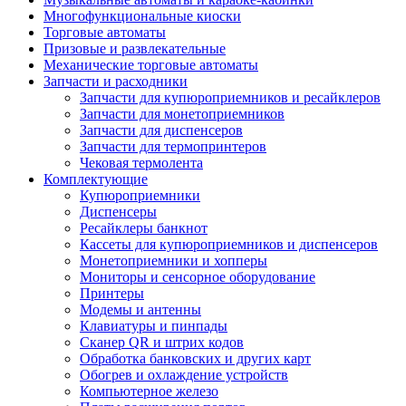
Многофункциональные киоски
Торговые автоматы
Призовые и развлекательные
Механические торговые автоматы
Запчасти и расходники
Запчасти для купюроприемников и ресайклеров
Запчасти для монетоприемников
Запчасти для диспенсеров
Запчасти для термопринтеров
Чековая термолента
Комплектующие
Купюроприемники
Диспенсеры
Ресайклеры банкнот
Кассеты для купюроприемников и диспенсеров
Монетоприемники и хопперы
Мониторы и сенсорное оборудование
Принтеры
Модемы и антенны
Клавиатуры и пинпады
Сканер QR и штрих кодов
Обработка банковских и других карт
Обогрев и охлаждение устройств
Компьютерное железо