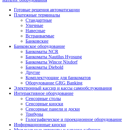
Готовые решения автоматизации
Платежные терминалы
Стандартные
Уличные
Навесные
Встраиваемые
Банковские
Банковское оборудование
Банкоматы NCR
Банкоматы Nautilus Hyosung
Банкоматы Wincor Nixdorf
Банкоматы Diebold
Другие
Комплектующие для банкоматов
Оборудование GRG Banking
Электронный кассир и кассы самообслуживания
Интерактивное оборудование
Сенсорные столы
Сенсорные киоски
Сенсорные панели и доски
Трибуны
Голографическое и проекционное оборудование
Информационные киоски
Музыкальные автоматы и караоке-кабинки