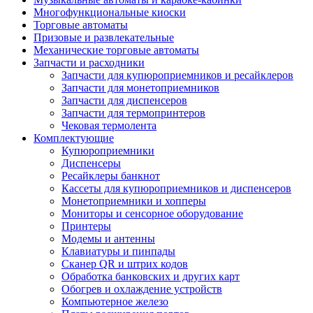
Многофункциональные киоски
Торговые автоматы
Призовые и развлекательные
Механические торговые автоматы
Запчасти и расходники
Запчасти для купюроприемников и ресайклеров
Запчасти для монетоприемников
Запчасти для диспенсеров
Запчасти для термопринтеров
Чековая термолента
Комплектующие
Купюроприемники
Диспенсеры
Ресайклеры банкнот
Кассеты для купюроприемников и диспенсеров
Монетоприемники и хопперы
Мониторы и сенсорное оборудование
Принтеры
Модемы и антенны
Клавиатуры и пинпады
Сканер QR и штрих кодов
Обработка банковских и других карт
Обогрев и охлаждение устройств
Компьютерное железо