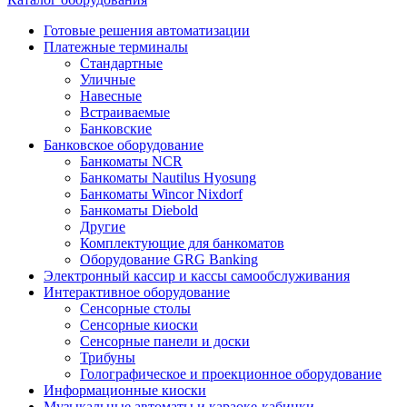
Готовые решения автоматизации
Платежные терминалы
Стандартные
Уличные
Навесные
Встраиваемые
Банковские
Банковское оборудование
Банкоматы NCR
Банкоматы Nautilus Hyosung
Банкоматы Wincor Nixdorf
Банкоматы Diebold
Другие
Комплектующие для банкоматов
Оборудование GRG Banking
Электронный кассир и кассы самообслуживания
Интерактивное оборудование
Сенсорные столы
Сенсорные киоски
Сенсорные панели и доски
Трибуны
Голографическое и проекционное оборудование
Информационные киоски
Музыкальные автоматы и караоке-кабинки