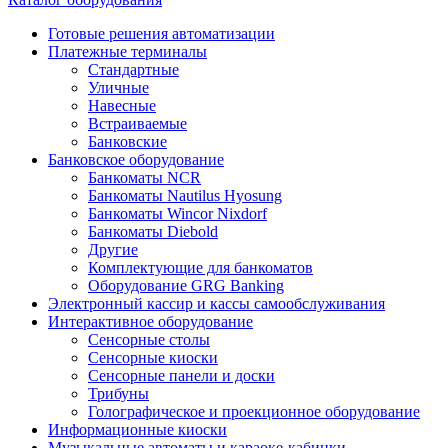
Готовые решения автоматизации
Платежные терминалы
Стандартные
Уличные
Навесные
Встраиваемые
Банковские
Банковское оборудование
Банкоматы NCR
Банкоматы Nautilus Hyosung
Банкоматы Wincor Nixdorf
Банкоматы Diebold
Другие
Комплектующие для банкоматов
Оборудование GRG Banking
Электронный кассир и кассы самообслуживания
Интерактивное оборудование
Сенсорные столы
Сенсорные киоски
Сенсорные панели и доски
Трибуны
Голографическое и проекционное оборудование
Информационные киоски
Музыкальные автоматы и караоке-кабинки