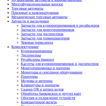
Многофункциональные киоски
Торговые автоматы
Призовые и развлекательные
Механические торговые автоматы
Запчасти и расходники
Запчасти для купюроприемников и ресайклеров
Запчасти для монетоприемников
Запчасти для диспенсеров
Запчасти для термопринтеров
Чековая термолента
Комплектующие
Купюроприемники
Диспенсеры
Ресайклеры банкнот
Кассеты для купюроприемников и диспенсеров
Монетоприемники и хопперы
Мониторы и сенсорное оборудование
Принтеры
Модемы и антенны
Клавиатуры и пинпады
Сканер QR и штрих кодов
Обработка банковских и других карт
Обогрев и охлаждение устройств
Компьютерное железо