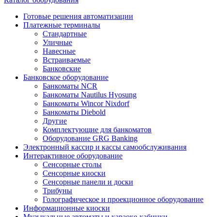
Готовые решения автоматизации
Платежные терминалы
Стандартные
Уличные
Навесные
Встраиваемые
Банковские
Банковское оборудование
Банкоматы NCR
Банкоматы Nautilus Hyosung
Банкоматы Wincor Nixdorf
Банкоматы Diebold
Другие
Комплектующие для банкоматов
Оборудование GRG Banking
Электронный кассир и кассы самообслуживания
Интерактивное оборудование
Сенсорные столы
Сенсорные киоски
Сенсорные панели и доски
Трибуны
Голографическое и проекционное оборудование
Информационные киоски
Музыкальные автоматы и караоке-кабинки