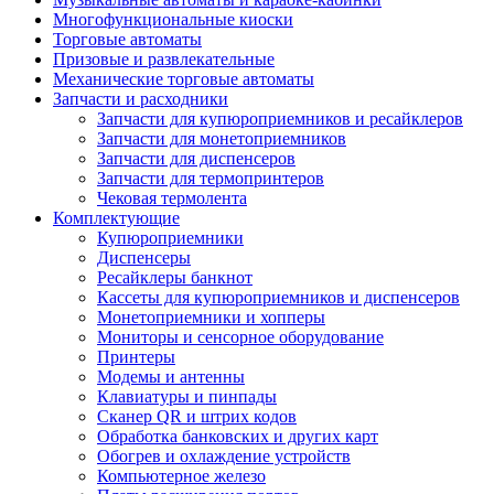
Многофункциональные киоски
Торговые автоматы
Призовые и развлекательные
Механические торговые автоматы
Запчасти и расходники
Запчасти для купюроприемников и ресайклеров
Запчасти для монетоприемников
Запчасти для диспенсеров
Запчасти для термопринтеров
Чековая термолента
Комплектующие
Купюроприемники
Диспенсеры
Ресайклеры банкнот
Кассеты для купюроприемников и диспенсеров
Монетоприемники и хопперы
Мониторы и сенсорное оборудование
Принтеры
Модемы и антенны
Клавиатуры и пинпады
Сканер QR и штрих кодов
Обработка банковских и других карт
Обогрев и охлаждение устройств
Компьютерное железо