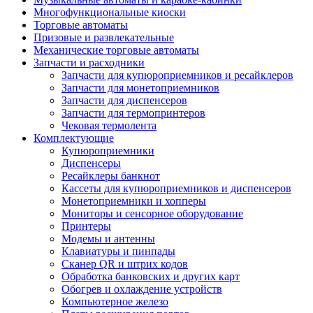
Многофункциональные киоски
Торговые автоматы
Призовые и развлекательные
Механические торговые автоматы
Запчасти и расходники
Запчасти для купюроприемников и ресайклеров
Запчасти для монетоприемников
Запчасти для диспенсеров
Запчасти для термопринтеров
Чековая термолента
Комплектующие
Купюроприемники
Диспенсеры
Ресайклеры банкнот
Кассеты для купюроприемников и диспенсеров
Монетоприемники и хопперы
Мониторы и сенсорное оборудование
Принтеры
Модемы и антенны
Клавиатуры и пинпады
Сканер QR и штрих кодов
Обработка банковских и других карт
Обогрев и охлаждение устройств
Компьютерное железо