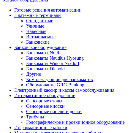
Готовые решения автоматизации
Платежные терминалы
Стандартные
Уличные
Навесные
Встраиваемые
Банковские
Банковское оборудование
Банкоматы NCR
Банкоматы Nautilus Hyosung
Банкоматы Wincor Nixdorf
Банкоматы Diebold
Другие
Комплектующие для банкоматов
Оборудование GRG Banking
Электронный кассир и кассы самообслуживания
Интерактивное оборудование
Сенсорные столы
Сенсорные киоски
Сенсорные панели и доски
Трибуны
Голографическое и проекционное оборудование
Информационные киоски
Музыкальные автоматы и караоке-кабинки