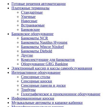
Готовые решения автоматизации
Платежные терминалы
Стандартные
Уличные
Навесные
Встраиваемые
Банковские
Банковское оборудование
Банкоматы NCR
Банкоматы Nautilus Hyosung
Банкоматы Wincor Nixdorf
Банкоматы Diebold
Другие
Комплектующие для банкоматов
Оборудование GRG Banking
Электронный кассир и кассы самообслуживания
Интерактивное оборудование
Сенсорные столы
Сенсорные киоски
Сенсорные панели и доски
Трибуны
Голографическое и проекционное оборудование
Информационные киоски
Музыкальные автоматы и караоке-кабинки
Многофункциональные киоски