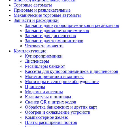
Торговые автоматы
Призовые и развлекательные
Механические торговые автоматы
Запчасти и расходники
Запчасти для купюроприемников и ресайклеров
Запчасти для монетоприемников
Запчасти для диспенсеров
Запчасти для термопринтеров
Чековая термолента
Комплектующие
Купюроприемники
Диспенсеры
Ресайклеры банкнот
Кассеты для купюроприемников и диспенсеров
Монетоприемники и хопперы
Мониторы и сенсорное оборудование
Принтеры
Модемы и антенны
Клавиатуры и пинпады
Сканер QR и штрих кодов
Обработка банковских и других карт
Обогрев и охлаждение устройств
Компьютерное железо
Платы расширения портов