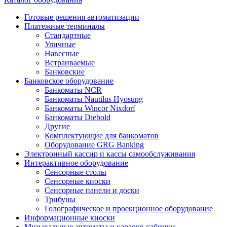
Готовые решения автоматизации
Платежные терминалы
Стандартные
Уличные
Навесные
Встраиваемые
Банковские
Банковское оборудование
Банкоматы NCR
Банкоматы Nautilus Hyosung
Банкоматы Wincor Nixdorf
Банкоматы Diebold
Другие
Комплектующие для банкоматов
Оборудование GRG Banking
Электронный кассир и кассы самообслуживания
Интерактивное оборудование
Сенсорные столы
Сенсорные киоски
Сенсорные панели и доски
Трибуны
Голографическое и проекционное оборудование
Информационные киоски
Музыкальные автоматы и караоке-кабинки