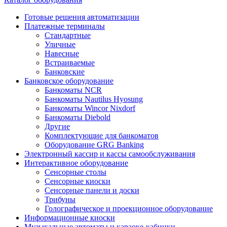
Готовые решения автоматизации
Платежные терминалы
Стандартные
Уличные
Навесные
Встраиваемые
Банковские
Банковское оборудование
Банкоматы NCR
Банкоматы Nautilus Hyosung
Банкоматы Wincor Nixdorf
Банкоматы Diebold
Другие
Комплектующие для банкоматов
Оборудование GRG Banking
Электронный кассир и кассы самообслуживания
Интерактивное оборудование
Сенсорные столы
Сенсорные киоски
Сенсорные панели и доски
Трибуны
Голографическое и проекционное оборудование
Информационные киоски
Музыкальные автоматы и караоке-кабинки