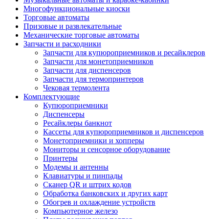
Многофункциональные киоски
Торговые автоматы
Призовые и развлекательные
Механические торговые автоматы
Запчасти и расходники
Запчасти для купюроприемников и ресайклеров
Запчасти для монетоприемников
Запчасти для диспенсеров
Запчасти для термопринтеров
Чековая термолента
Комплектующие
Купюроприемники
Диспенсеры
Ресайклеры банкнот
Кассеты для купюроприемников и диспенсеров
Монетоприемники и хопперы
Мониторы и сенсорное оборудование
Принтеры
Модемы и антенны
Клавиатуры и пинпады
Сканер QR и штрих кодов
Обработка банковских и других карт
Обогрев и охлаждение устройств
Компьютерное железо