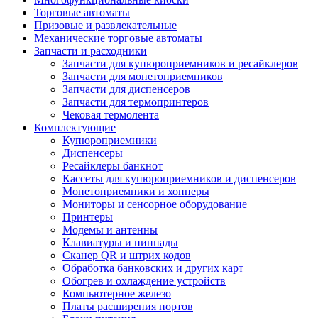
Торговые автоматы
Призовые и развлекательные
Механические торговые автоматы
Запчасти и расходники
Запчасти для купюроприемников и ресайклеров
Запчасти для монетоприемников
Запчасти для диспенсеров
Запчасти для термопринтеров
Чековая термолента
Комплектующие
Купюроприемники
Диспенсеры
Ресайклеры банкнот
Кассеты для купюроприемников и диспенсеров
Монетоприемники и хопперы
Мониторы и сенсорное оборудование
Принтеры
Модемы и антенны
Клавиатуры и пинпады
Сканер QR и штрих кодов
Обработка банковских и других карт
Обогрев и охлаждение устройств
Компьютерное железо
Платы расширения портов