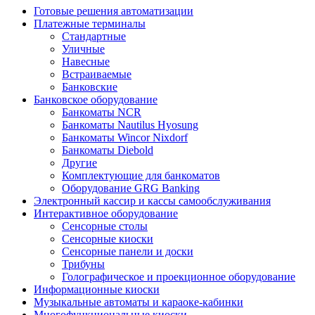
Готовые решения автоматизации
Платежные терминалы
Стандартные
Уличные
Навесные
Встраиваемые
Банковские
Банковское оборудование
Банкоматы NCR
Банкоматы Nautilus Hyosung
Банкоматы Wincor Nixdorf
Банкоматы Diebold
Другие
Комплектующие для банкоматов
Оборудование GRG Banking
Электронный кассир и кассы самообслуживания
Интерактивное оборудование
Сенсорные столы
Сенсорные киоски
Сенсорные панели и доски
Трибуны
Голографическое и проекционное оборудование
Информационные киоски
Музыкальные автоматы и караоке-кабинки
Многофункциональные киоски