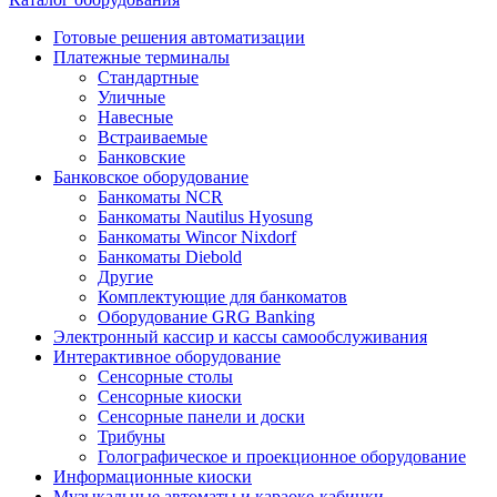
Готовые решения автоматизации
Платежные терминалы
Стандартные
Уличные
Навесные
Встраиваемые
Банковские
Банковское оборудование
Банкоматы NCR
Банкоматы Nautilus Hyosung
Банкоматы Wincor Nixdorf
Банкоматы Diebold
Другие
Комплектующие для банкоматов
Оборудование GRG Banking
Электронный кассир и кассы самообслуживания
Интерактивное оборудование
Сенсорные столы
Сенсорные киоски
Сенсорные панели и доски
Трибуны
Голографическое и проекционное оборудование
Информационные киоски
Музыкальные автоматы и караоке-кабинки