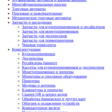
Многофункциональные киоски
Торговые автоматы
Призовые и развлекательные
Механические торговые автоматы
Запчасти и расходники
Запчасти для купюроприемников и ресайклеров
Запчасти для монетоприемников
Запчасти для диспенсеров
Запчасти для термопринтеров
Чековая термолента
Комплектующие
Купюроприемники
Диспенсеры
Ресайклеры банкнот
Кассеты для купюроприемников и диспенсеров
Монетоприемники и хопперы
Мониторы и сенсорное оборудование
Принтеры
Модемы и антенны
Клавиатуры и пинпады
Сканер QR и штрих кодов
Обработка банковских и других карт
Обогрев и охлаждение устройств
Компьютерное железо