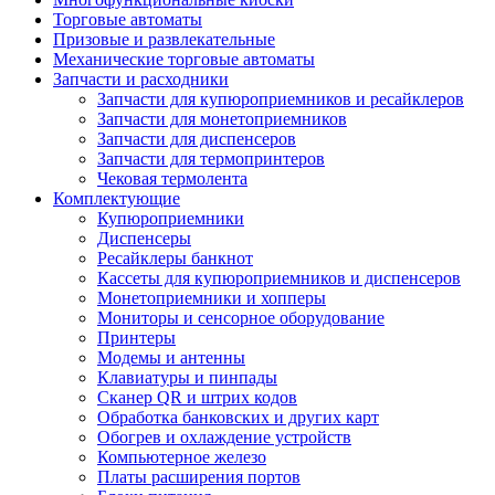
Торговые автоматы
Призовые и развлекательные
Механические торговые автоматы
Запчасти и расходники
Запчасти для купюроприемников и ресайклеров
Запчасти для монетоприемников
Запчасти для диспенсеров
Запчасти для термопринтеров
Чековая термолента
Комплектующие
Купюроприемники
Диспенсеры
Ресайклеры банкнот
Кассеты для купюроприемников и диспенсеров
Монетоприемники и хопперы
Мониторы и сенсорное оборудование
Принтеры
Модемы и антенны
Клавиатуры и пинпады
Сканер QR и штрих кодов
Обработка банковских и других карт
Обогрев и охлаждение устройств
Компьютерное железо
Платы расширения портов