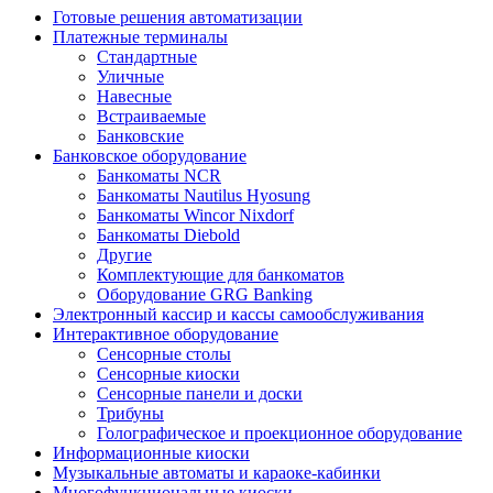
Готовые решения автоматизации
Платежные терминалы
Стандартные
Уличные
Навесные
Встраиваемые
Банковские
Банковское оборудование
Банкоматы NCR
Банкоматы Nautilus Hyosung
Банкоматы Wincor Nixdorf
Банкоматы Diebold
Другие
Комплектующие для банкоматов
Оборудование GRG Banking
Электронный кассир и кассы самообслуживания
Интерактивное оборудование
Сенсорные столы
Сенсорные киоски
Сенсорные панели и доски
Трибуны
Голографическое и проекционное оборудование
Информационные киоски
Музыкальные автоматы и караоке-кабинки
Многофункциональные киоски