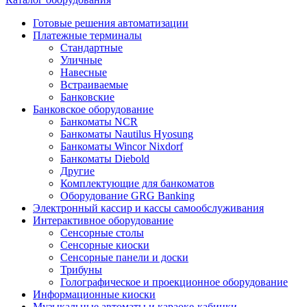
Готовые решения автоматизации
Платежные терминалы
Стандартные
Уличные
Навесные
Встраиваемые
Банковские
Банковское оборудование
Банкоматы NCR
Банкоматы Nautilus Hyosung
Банкоматы Wincor Nixdorf
Банкоматы Diebold
Другие
Комплектующие для банкоматов
Оборудование GRG Banking
Электронный кассир и кассы самообслуживания
Интерактивное оборудование
Сенсорные столы
Сенсорные киоски
Сенсорные панели и доски
Трибуны
Голографическое и проекционное оборудование
Информационные киоски
Музыкальные автоматы и караоке-кабинки