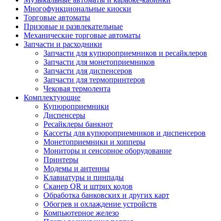
Многофункциональные киоски
Торговые автоматы
Призовые и развлекательные
Механические торговые автоматы
Запчасти и расходники
Запчасти для купюроприемников и ресайклеров
Запчасти для монетоприемников
Запчасти для диспенсеров
Запчасти для термопринтеров
Чековая термолента
Комплектующие
Купюроприемники
Диспенсеры
Ресайклеры банкнот
Кассеты для купюроприемников и диспенсеров
Монетоприемники и хопперы
Мониторы и сенсорное оборудование
Принтеры
Модемы и антенны
Клавиатуры и пинпады
Сканер QR и штрих кодов
Обработка банковских и других карт
Обогрев и охлаждение устройств
Компьютерное железо