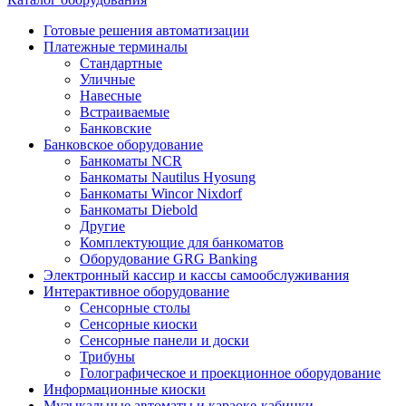
Готовые решения автоматизации
Платежные терминалы
Стандартные
Уличные
Навесные
Встраиваемые
Банковские
Банковское оборудование
Банкоматы NCR
Банкоматы Nautilus Hyosung
Банкоматы Wincor Nixdorf
Банкоматы Diebold
Другие
Комплектующие для банкоматов
Оборудование GRG Banking
Электронный кассир и кассы самообслуживания
Интерактивное оборудование
Сенсорные столы
Сенсорные киоски
Сенсорные панели и доски
Трибуны
Голографическое и проекционное оборудование
Информационные киоски
Музыкальные автоматы и караоке-кабинки