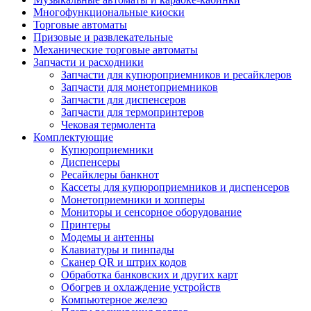
Многофункциональные киоски
Торговые автоматы
Призовые и развлекательные
Механические торговые автоматы
Запчасти и расходники
Запчасти для купюроприемников и ресайклеров
Запчасти для монетоприемников
Запчасти для диспенсеров
Запчасти для термопринтеров
Чековая термолента
Комплектующие
Купюроприемники
Диспенсеры
Ресайклеры банкнот
Кассеты для купюроприемников и диспенсеров
Монетоприемники и хопперы
Мониторы и сенсорное оборудование
Принтеры
Модемы и антенны
Клавиатуры и пинпады
Сканер QR и штрих кодов
Обработка банковских и других карт
Обогрев и охлаждение устройств
Компьютерное железо