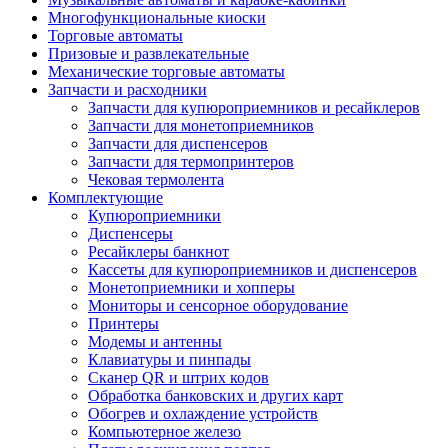
Многофункциональные киоски
Торговые автоматы
Призовые и развлекательные
Механические торговые автоматы
Запчасти и расходники
Запчасти для купюроприемников и ресайклеров
Запчасти для монетоприемников
Запчасти для диспенсеров
Запчасти для термопринтеров
Чековая термолента
Комплектующие
Купюроприемники
Диспенсеры
Ресайклеры банкнот
Кассеты для купюроприемников и диспенсеров
Монетоприемники и хопперы
Мониторы и сенсорное оборудование
Принтеры
Модемы и антенны
Клавиатуры и пинпады
Сканер QR и штрих кодов
Обработка банковских и других карт
Обогрев и охлаждение устройств
Компьютерное железо