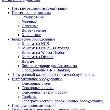
Готовые решения автоматизации
Платежные терминалы
Стандартные
Уличные
Навесные
Встраиваемые
Банковские
Банковское оборудование
Банкоматы NCR
Банкоматы Nautilus Hyosung
Банкоматы Wincor Nixdorf
Банкоматы Diebold
Другие
Комплектующие для банкоматов
Оборудование GRG Banking
Электронный кассир и кассы самообслуживания
Интерактивное оборудование
Сенсорные столы
Сенсорные киоски
Сенсорные панели и доски
Трибуны
Голографическое и проекционное оборудование
Информационные киоски
Музыкальные автоматы и караоке-кабинки