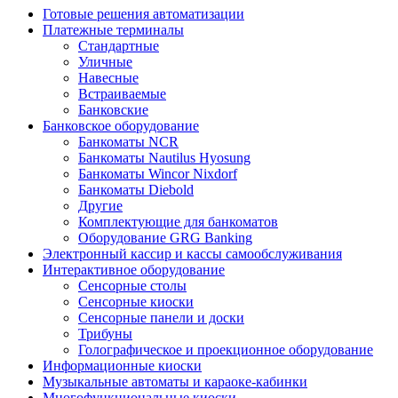
Готовые решения автоматизации
Платежные терминалы
Стандартные
Уличные
Навесные
Встраиваемые
Банковские
Банковское оборудование
Банкоматы NCR
Банкоматы Nautilus Hyosung
Банкоматы Wincor Nixdorf
Банкоматы Diebold
Другие
Комплектующие для банкоматов
Оборудование GRG Banking
Электронный кассир и кассы самообслуживания
Интерактивное оборудование
Сенсорные столы
Сенсорные киоски
Сенсорные панели и доски
Трибуны
Голографическое и проекционное оборудование
Информационные киоски
Музыкальные автоматы и караоке-кабинки
Многофункциональные киоски