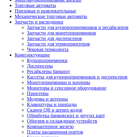
Торговые автоматы
Призовые и развлекательные
Механические торговые автоматы
Запчасти и расходники
Запчасти для купюроприемников и ресайклеров
Запчасти для монетоприемников
Запчасти для диспенсеров
Запчасти для термопринтеров
Чековая термолента
Комплектующие
Купюроприемники
Диспенсеры
Ресайклеры банкнот
Кассеты для купюроприемников и диспенсеров
Монетоприемники и хопперы
Мониторы и сенсорное оборудование
Принтеры
Модемы и антенны
Клавиатуры и пинпады
Сканер QR и штрих кодов
Обработка банковских и других карт
Обогрев и охлаждение устройств
Компьютерное железо
Платы расширения портов