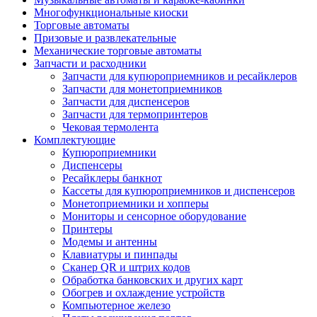
Многофункциональные киоски
Торговые автоматы
Призовые и развлекательные
Механические торговые автоматы
Запчасти и расходники
Запчасти для купюроприемников и ресайклеров
Запчасти для монетоприемников
Запчасти для диспенсеров
Запчасти для термопринтеров
Чековая термолента
Комплектующие
Купюроприемники
Диспенсеры
Ресайклеры банкнот
Кассеты для купюроприемников и диспенсеров
Монетоприемники и хопперы
Мониторы и сенсорное оборудование
Принтеры
Модемы и антенны
Клавиатуры и пинпады
Сканер QR и штрих кодов
Обработка банковских и других карт
Обогрев и охлаждение устройств
Компьютерное железо