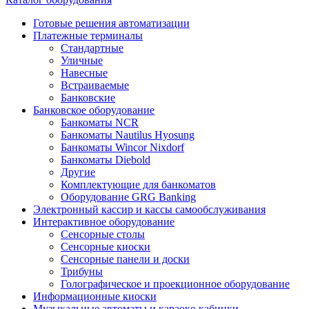
Готовые решения автоматизации
Платежные терминалы
Стандартные
Уличные
Навесные
Встраиваемые
Банковские
Банковское оборудование
Банкоматы NCR
Банкоматы Nautilus Hyosung
Банкоматы Wincor Nixdorf
Банкоматы Diebold
Другие
Комплектующие для банкоматов
Оборудование GRG Banking
Электронный кассир и кассы самообслуживания
Интерактивное оборудование
Сенсорные столы
Сенсорные киоски
Сенсорные панели и доски
Трибуны
Голографическое и проекционное оборудование
Информационные киоски
Музыкальные автоматы и караоке-кабинки