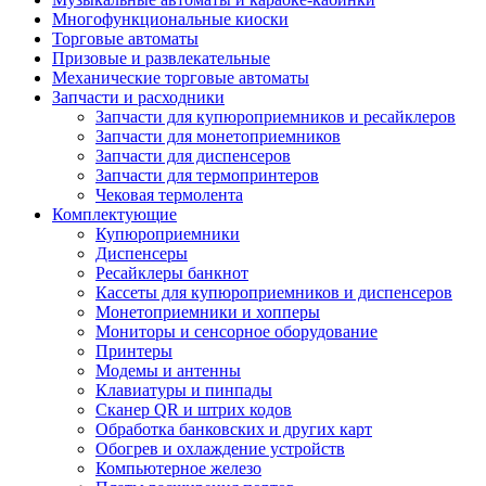
Многофункциональные киоски
Торговые автоматы
Призовые и развлекательные
Механические торговые автоматы
Запчасти и расходники
Запчасти для купюроприемников и ресайклеров
Запчасти для монетоприемников
Запчасти для диспенсеров
Запчасти для термопринтеров
Чековая термолента
Комплектующие
Купюроприемники
Диспенсеры
Ресайклеры банкнот
Кассеты для купюроприемников и диспенсеров
Монетоприемники и хопперы
Мониторы и сенсорное оборудование
Принтеры
Модемы и антенны
Клавиатуры и пинпады
Сканер QR и штрих кодов
Обработка банковских и других карт
Обогрев и охлаждение устройств
Компьютерное железо