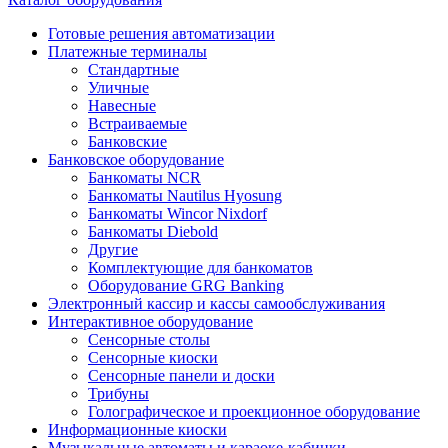
Готовые решения автоматизации
Платежные терминалы
Стандартные
Уличные
Навесные
Встраиваемые
Банковские
Банковское оборудование
Банкоматы NCR
Банкоматы Nautilus Hyosung
Банкоматы Wincor Nixdorf
Банкоматы Diebold
Другие
Комплектующие для банкоматов
Оборудование GRG Banking
Электронный кассир и кассы самообслуживания
Интерактивное оборудование
Сенсорные столы
Сенсорные киоски
Сенсорные панели и доски
Трибуны
Голографическое и проекционное оборудование
Информационные киоски
Музыкальные автоматы и караоке-кабинки