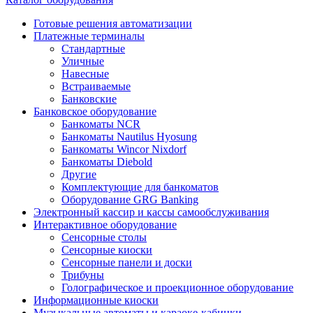
Готовые решения автоматизации
Платежные терминалы
Стандартные
Уличные
Навесные
Встраиваемые
Банковские
Банковское оборудование
Банкоматы NCR
Банкоматы Nautilus Hyosung
Банкоматы Wincor Nixdorf
Банкоматы Diebold
Другие
Комплектующие для банкоматов
Оборудование GRG Banking
Электронный кассир и кассы самообслуживания
Интерактивное оборудование
Сенсорные столы
Сенсорные киоски
Сенсорные панели и доски
Трибуны
Голографическое и проекционное оборудование
Информационные киоски
Музыкальные автоматы и караоке-кабинки