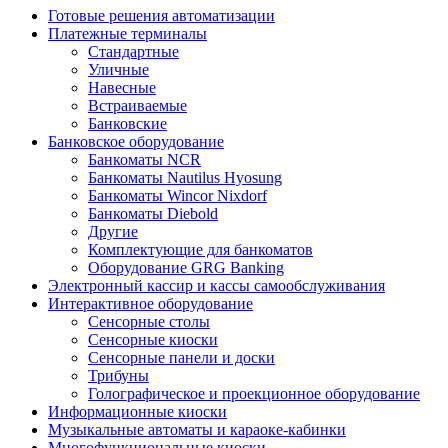
Готовые решения автоматизации
Платежные терминалы
Стандартные
Уличные
Навесные
Встраиваемые
Банковские
Банковское оборудование
Банкоматы NCR
Банкоматы Nautilus Hyosung
Банкоматы Wincor Nixdorf
Банкоматы Diebold
Другие
Комплектующие для банкоматов
Оборудование GRG Banking
Электронный кассир и кассы самообслуживания
Интерактивное оборудование
Сенсорные столы
Сенсорные киоски
Сенсорные панели и доски
Трибуны
Голографическое и проекционное оборудование
Информационные киоски
Музыкальные автоматы и караоке-кабинки
Многофункциональные киоски