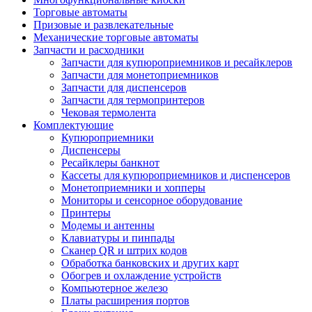
Торговые автоматы
Призовые и развлекательные
Механические торговые автоматы
Запчасти и расходники
Запчасти для купюроприемников и ресайклеров
Запчасти для монетоприемников
Запчасти для диспенсеров
Запчасти для термопринтеров
Чековая термолента
Комплектующие
Купюроприемники
Диспенсеры
Ресайклеры банкнот
Кассеты для купюроприемников и диспенсеров
Монетоприемники и хопперы
Мониторы и сенсорное оборудование
Принтеры
Модемы и антенны
Клавиатуры и пинпады
Сканер QR и штрих кодов
Обработка банковских и других карт
Обогрев и охлаждение устройств
Компьютерное железо
Платы расширения портов