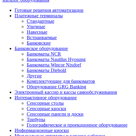
Готовые решения автоматизации
Платежные терминалы
Стандартные
Уличные
Навесные
Встраиваемые
Банковские
Банковское оборудование
Банкоматы NCR
Банкоматы Nautilus Hyosung
Банкоматы Wincor Nixdorf
Банкоматы Diebold
Другие
Комплектующие для банкоматов
Оборудование GRG Banking
Электронный кассир и кассы самообслуживания
Интерактивное оборудование
Сенсорные столы
Сенсорные киоски
Сенсорные панели и доски
Трибуны
Голографическое и проекционное оборудование
Информационные киоски
Музыкальные автоматы и караоке-кабинки