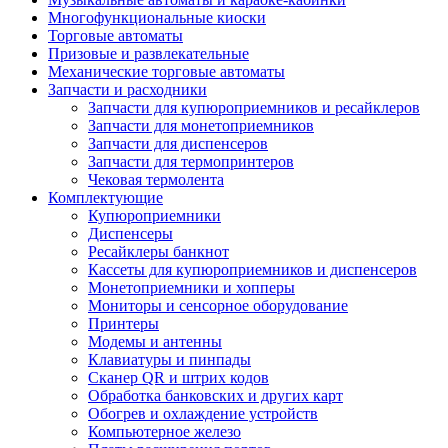
Многофункциональные киоски
Торговые автоматы
Призовые и развлекательные
Механические торговые автоматы
Запчасти и расходники
Запчасти для купюроприемников и ресайклеров
Запчасти для монетоприемников
Запчасти для диспенсеров
Запчасти для термопринтеров
Чековая термолента
Комплектующие
Купюроприемники
Диспенсеры
Ресайклеры банкнот
Кассеты для купюроприемников и диспенсеров
Монетоприемники и хопперы
Мониторы и сенсорное оборудование
Принтеры
Модемы и антенны
Клавиатуры и пинпады
Сканер QR и штрих кодов
Обработка банковских и других карт
Обогрев и охлаждение устройств
Компьютерное железо