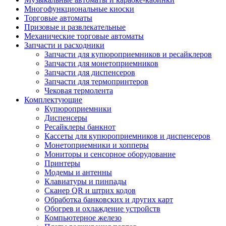
Многофункциональные киоски
Торговые автоматы
Призовые и развлекательные
Механические торговые автоматы
Запчасти и расходники
Запчасти для купюроприемников и ресайклеров
Запчасти для монетоприемников
Запчасти для диспенсеров
Запчасти для термопринтеров
Чековая термолента
Комплектующие
Купюроприемники
Диспенсеры
Ресайклеры банкнот
Кассеты для купюроприемников и диспенсеров
Монетоприемники и хопперы
Мониторы и сенсорное оборудование
Принтеры
Модемы и антенны
Клавиатуры и пинпады
Сканер QR и штрих кодов
Обработка банковских и других карт
Обогрев и охлаждение устройств
Компьютерное железо