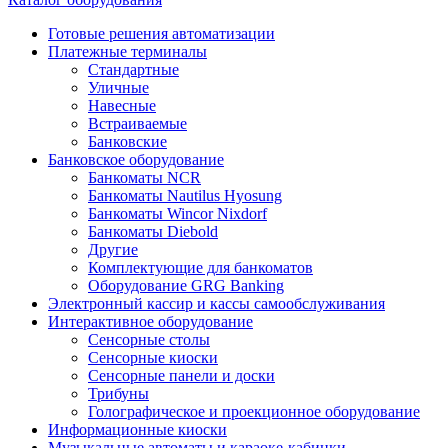
Готовые решения автоматизации
Платежные терминалы
Стандартные
Уличные
Навесные
Встраиваемые
Банковские
Банковское оборудование
Банкоматы NCR
Банкоматы Nautilus Hyosung
Банкоматы Wincor Nixdorf
Банкоматы Diebold
Другие
Комплектующие для банкоматов
Оборудование GRG Banking
Электронный кассир и кассы самообслуживания
Интерактивное оборудование
Сенсорные столы
Сенсорные киоски
Сенсорные панели и доски
Трибуны
Голографическое и проекционное оборудование
Информационные киоски
Музыкальные автоматы и караоке-кабинки