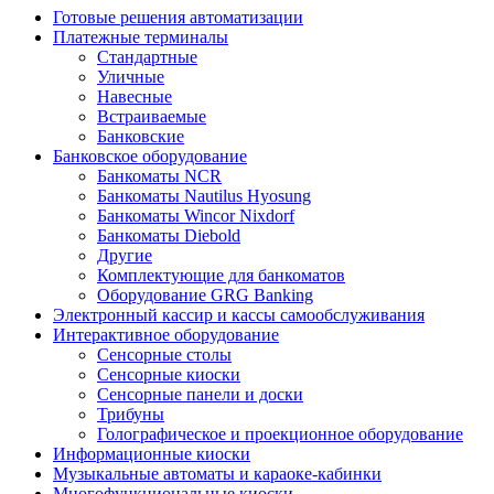
Готовые решения автоматизации
Платежные терминалы
Стандартные
Уличные
Навесные
Встраиваемые
Банковские
Банковское оборудование
Банкоматы NCR
Банкоматы Nautilus Hyosung
Банкоматы Wincor Nixdorf
Банкоматы Diebold
Другие
Комплектующие для банкоматов
Оборудование GRG Banking
Электронный кассир и кассы самообслуживания
Интерактивное оборудование
Сенсорные столы
Сенсорные киоски
Сенсорные панели и доски
Трибуны
Голографическое и проекционное оборудование
Информационные киоски
Музыкальные автоматы и караоке-кабинки
Многофункциональные киоски