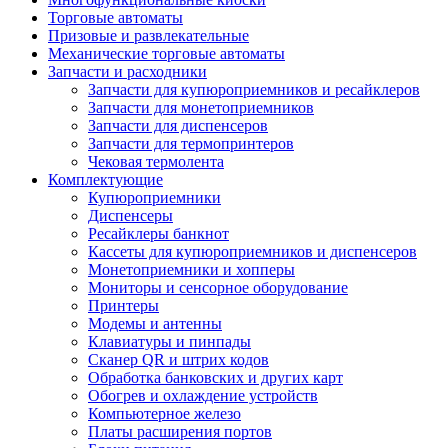
Торговые автоматы
Призовые и развлекательные
Механические торговые автоматы
Запчасти и расходники
Запчасти для купюроприемников и ресайклеров
Запчасти для монетоприемников
Запчасти для диспенсеров
Запчасти для термопринтеров
Чековая термолента
Комплектующие
Купюроприемники
Диспенсеры
Ресайклеры банкнот
Кассеты для купюроприемников и диспенсеров
Монетоприемники и хопперы
Мониторы и сенсорное оборудование
Принтеры
Модемы и антенны
Клавиатуры и пинпады
Сканер QR и штрих кодов
Обработка банковских и других карт
Обогрев и охлаждение устройств
Компьютерное железо
Платы расширения портов