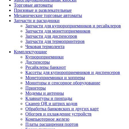
Торговые автоматы
Призовые и развлекательные
Механические торговые автоматы
Запчасти и расходники
Запчасти для купюроприемников и ресайклеров
Запчасти для монетоприемников
Запчасти для диспенсеров
Запчасти для термопринтеров
Чековая термолента
Комплектующие
Купюроприемники
Диспенсеры
Ресайклеры банкнот
Кассеты для купюроприемников и диспенсеров
Монетоприемники и хопперы
Мониторы и сенсорное оборудование
Принтеры
Модемы и антенны
Клавиатуры и пинпады
Сканер QR и штрих кодов
Обработка банковских и других карт
Обогрев и охлаждение устройств
Компьютерное железо
Платы расширения портов