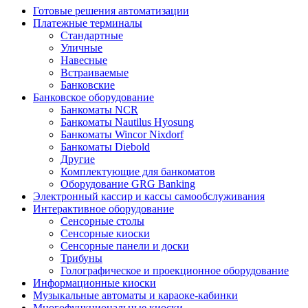
Готовые решения автоматизации
Платежные терминалы
Стандартные
Уличные
Навесные
Встраиваемые
Банковские
Банковское оборудование
Банкоматы NCR
Банкоматы Nautilus Hyosung
Банкоматы Wincor Nixdorf
Банкоматы Diebold
Другие
Комплектующие для банкоматов
Оборудование GRG Banking
Электронный кассир и кассы самообслуживания
Интерактивное оборудование
Сенсорные столы
Сенсорные киоски
Сенсорные панели и доски
Трибуны
Голографическое и проекционное оборудование
Информационные киоски
Музыкальные автоматы и караоке-кабинки
Многофункциональные киоски