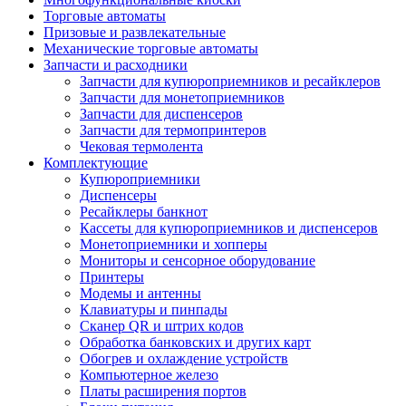
Торговые автоматы
Призовые и развлекательные
Механические торговые автоматы
Запчасти и расходники
Запчасти для купюроприемников и ресайклеров
Запчасти для монетоприемников
Запчасти для диспенсеров
Запчасти для термопринтеров
Чековая термолента
Комплектующие
Купюроприемники
Диспенсеры
Ресайклеры банкнот
Кассеты для купюроприемников и диспенсеров
Монетоприемники и хопперы
Мониторы и сенсорное оборудование
Принтеры
Модемы и антенны
Клавиатуры и пинпады
Сканер QR и штрих кодов
Обработка банковских и других карт
Обогрев и охлаждение устройств
Компьютерное железо
Платы расширения портов