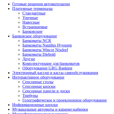
Готовые решения автоматизации
Платежные терминалы
Стандартные
Уличные
Навесные
Встраиваемые
Банковские
Банковское оборудование
Банкоматы NCR
Банкоматы Nautilus Hyosung
Банкоматы Wincor Nixdorf
Банкоматы Diebold
Другие
Комплектующие для банкоматов
Оборудование GRG Banking
Электронный кассир и кассы самообслуживания
Интерактивное оборудование
Сенсорные столы
Сенсорные киоски
Сенсорные панели и доски
Трибуны
Голографическое и проекционное оборудование
Информационные киоски
Музыкальные автоматы и караоке-кабинки
Многофункциональные киоски