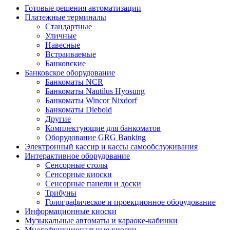
Готовые решения автоматизации
Платежные терминалы
Стандартные
Уличные
Навесные
Встраиваемые
Банковские
Банковское оборудование
Банкоматы NCR
Банкоматы Nautilus Hyosung
Банкоматы Wincor Nixdorf
Банкоматы Diebold
Другие
Комплектующие для банкоматов
Оборудование GRG Banking
Электронный кассир и кассы самообслуживания
Интерактивное оборудование
Сенсорные столы
Сенсорные киоски
Сенсорные панели и доски
Трибуны
Голографическое и проекционное оборудование
Информационные киоски
Музыкальные автоматы и караоке-кабинки
Многофункциональные киоски