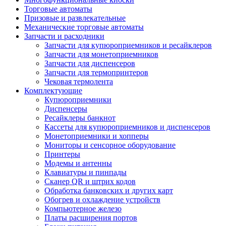
Торговые автоматы
Призовые и развлекательные
Механические торговые автоматы
Запчасти и расходники
Запчасти для купюроприемников и ресайклеров
Запчасти для монетоприемников
Запчасти для диспенсеров
Запчасти для термопринтеров
Чековая термолента
Комплектующие
Купюроприемники
Диспенсеры
Ресайклеры банкнот
Кассеты для купюроприемников и диспенсеров
Монетоприемники и хопперы
Мониторы и сенсорное оборудование
Принтеры
Модемы и антенны
Клавиатуры и пинпады
Сканер QR и штрих кодов
Обработка банковских и других карт
Обогрев и охлаждение устройств
Компьютерное железо
Платы расширения портов