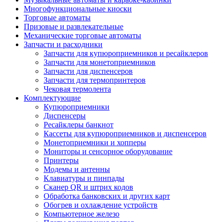
Многофункциональные киоски
Торговые автоматы
Призовые и развлекательные
Механические торговые автоматы
Запчасти и расходники
Запчасти для купюроприемников и ресайклеров
Запчасти для монетоприемников
Запчасти для диспенсеров
Запчасти для термопринтеров
Чековая термолента
Комплектующие
Купюроприемники
Диспенсеры
Ресайклеры банкнот
Кассеты для купюроприемников и диспенсеров
Монетоприемники и хопперы
Мониторы и сенсорное оборудование
Принтеры
Модемы и антенны
Клавиатуры и пинпады
Сканер QR и штрих кодов
Обработка банковских и других карт
Обогрев и охлаждение устройств
Компьютерное железо