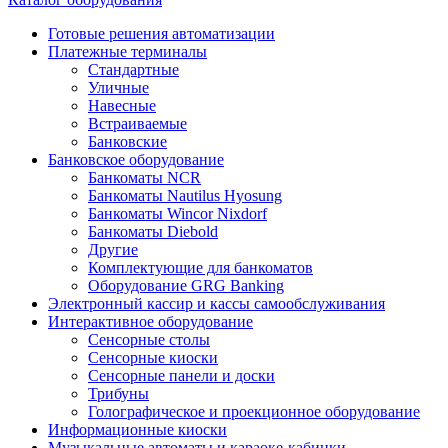
Готовые решения автоматизации
Платежные терминалы
Стандартные
Уличные
Навесные
Встраиваемые
Банковские
Банковское оборудование
Банкоматы NCR
Банкоматы Nautilus Hyosung
Банкоматы Wincor Nixdorf
Банкоматы Diebold
Другие
Комплектующие для банкоматов
Оборудование GRG Banking
Электронный кассир и кассы самообслуживания
Интерактивное оборудование
Сенсорные столы
Сенсорные киоски
Сенсорные панели и доски
Трибуны
Голографическое и проекционное оборудование
Информационные киоски
Музыкальные автоматы и караоке-кабинки