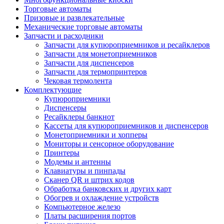
Торговые автоматы
Призовые и развлекательные
Механические торговые автоматы
Запчасти и расходники
Запчасти для купюроприемников и ресайклеров
Запчасти для монетоприемников
Запчасти для диспенсеров
Запчасти для термопринтеров
Чековая термолента
Комплектующие
Купюроприемники
Диспенсеры
Ресайклеры банкнот
Кассеты для купюроприемников и диспенсеров
Монетоприемники и хопперы
Мониторы и сенсорное оборудование
Принтеры
Модемы и антенны
Клавиатуры и пинпады
Сканер QR и штрих кодов
Обработка банковских и других карт
Обогрев и охлаждение устройств
Компьютерное железо
Платы расширения портов