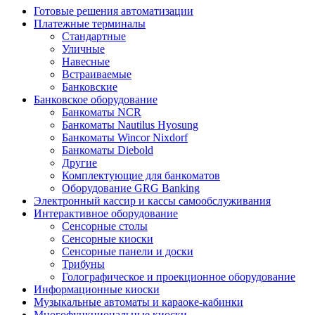
Готовые решения автоматизации
Платежные терминалы
Стандартные
Уличные
Навесные
Встраиваемые
Банковские
Банковское оборудование
Банкоматы NCR
Банкоматы Nautilus Hyosung
Банкоматы Wincor Nixdorf
Банкоматы Diebold
Другие
Комплектующие для банкоматов
Оборудование GRG Banking
Электронный кассир и кассы самообслуживания
Интерактивное оборудование
Сенсорные столы
Сенсорные киоски
Сенсорные панели и доски
Трибуны
Голографическое и проекционное оборудование
Информационные киоски
Музыкальные автоматы и караоке-кабинки
Многофункциональные киоски