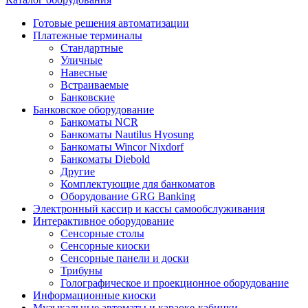
Готовые решения автоматизации
Платежные терминалы
Стандартные
Уличные
Навесные
Встраиваемые
Банковские
Банковское оборудование
Банкоматы NCR
Банкоматы Nautilus Hyosung
Банкоматы Wincor Nixdorf
Банкоматы Diebold
Другие
Комплектующие для банкоматов
Оборудование GRG Banking
Электронный кассир и кассы самообслуживания
Интерактивное оборудование
Сенсорные столы
Сенсорные киоски
Сенсорные панели и доски
Трибуны
Голографическое и проекционное оборудование
Информационные киоски
Музыкальные автоматы и караоке-кабинки