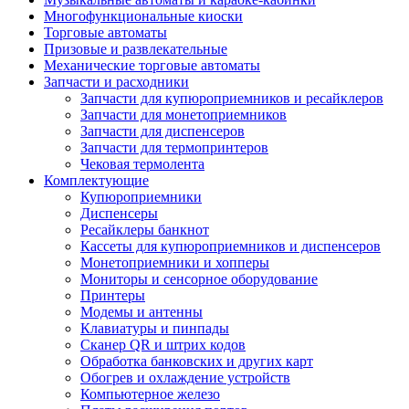
Многофункциональные киоски
Торговые автоматы
Призовые и развлекательные
Механические торговые автоматы
Запчасти и расходники
Запчасти для купюроприемников и ресайклеров
Запчасти для монетоприемников
Запчасти для диспенсеров
Запчасти для термопринтеров
Чековая термолента
Комплектующие
Купюроприемники
Диспенсеры
Ресайклеры банкнот
Кассеты для купюроприемников и диспенсеров
Монетоприемники и хопперы
Мониторы и сенсорное оборудование
Принтеры
Модемы и антенны
Клавиатуры и пинпады
Сканер QR и штрих кодов
Обработка банковских и других карт
Обогрев и охлаждение устройств
Компьютерное железо