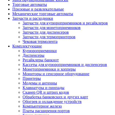
Торговые автоматы
Призовые и развлекательные
Механические торговые автоматы
Запчасти и расходники
Запчасти для купюроприемников и ресайклеров
Запчасти для монетоприемников
Запчасти для диспенсеров
Запчасти для термопринтеров
Чековая термолента
Комплектующие
Купюроприемники
Диспенсеры
Ресайклеры банкнот
Кассеты для купюроприемников и диспенсеров
Монетоприемники и хопперы
Мониторы и сенсорное оборудование
Принтеры
Модемы и антенны
Клавиатуры и пинпады
Сканер QR и штрих кодов
Обработка банковских и других карт
Обогрев и охлаждение устройств
Компьютерное железо
Платы расширения портов