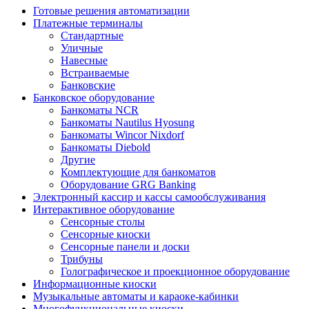
Готовые решения автоматизации
Платежные терминалы
Стандартные
Уличные
Навесные
Встраиваемые
Банковские
Банковское оборудование
Банкоматы NCR
Банкоматы Nautilus Hyosung
Банкоматы Wincor Nixdorf
Банкоматы Diebold
Другие
Комплектующие для банкоматов
Оборудование GRG Banking
Электронный кассир и кассы самообслуживания
Интерактивное оборудование
Сенсорные столы
Сенсорные киоски
Сенсорные панели и доски
Трибуны
Голографическое и проекционное оборудование
Информационные киоски
Музыкальные автоматы и караоке-кабинки
Многофункциональные киоски