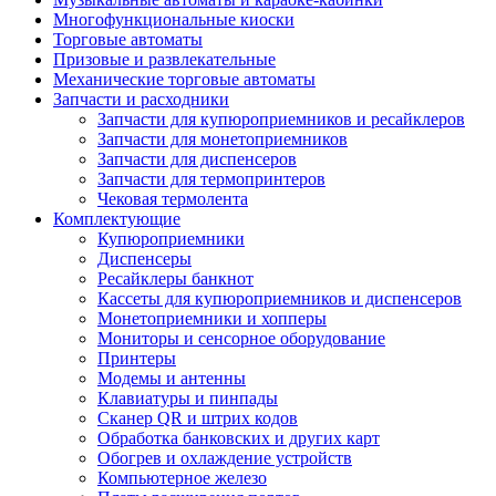
Многофункциональные киоски
Торговые автоматы
Призовые и развлекательные
Механические торговые автоматы
Запчасти и расходники
Запчасти для купюроприемников и ресайклеров
Запчасти для монетоприемников
Запчасти для диспенсеров
Запчасти для термопринтеров
Чековая термолента
Комплектующие
Купюроприемники
Диспенсеры
Ресайклеры банкнот
Кассеты для купюроприемников и диспенсеров
Монетоприемники и хопперы
Мониторы и сенсорное оборудование
Принтеры
Модемы и антенны
Клавиатуры и пинпады
Сканер QR и штрих кодов
Обработка банковских и других карт
Обогрев и охлаждение устройств
Компьютерное железо