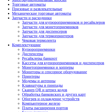
Торговые автоматы
Призовые и развлекательные
Механические торговые автоматы
Запчасти и расходники
Запчасти для купюроприемников и ресайклеров
Запчасти для монетоприемников
Запчасти для диспенсеров
Запчасти для термопринтеров
Чековая термолента
Комплектующие
Купюроприемники
Диспенсеры
Ресайклеры банкнот
Кассеты для купюроприемников и диспенсеров
Монетоприемники и хопперы
Мониторы и сенсорное оборудование
Принтеры
Модемы и антенны
Клавиатуры и пинпады
Сканер QR и штрих кодов
Обработка банковских и других карт
Обогрев и охлаждение устройств
Компьютерное железо
Платы расширения портов