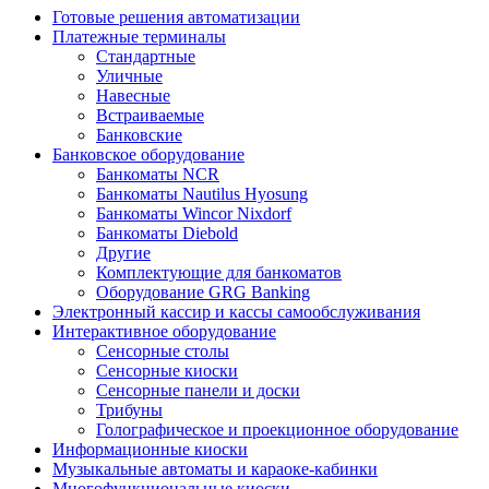
Готовые решения автоматизации
Платежные терминалы
Стандартные
Уличные
Навесные
Встраиваемые
Банковские
Банковское оборудование
Банкоматы NCR
Банкоматы Nautilus Hyosung
Банкоматы Wincor Nixdorf
Банкоматы Diebold
Другие
Комплектующие для банкоматов
Оборудование GRG Banking
Электронный кассир и кассы самообслуживания
Интерактивное оборудование
Сенсорные столы
Сенсорные киоски
Сенсорные панели и доски
Трибуны
Голографическое и проекционное оборудование
Информационные киоски
Музыкальные автоматы и караоке-кабинки
Многофункциональные киоски