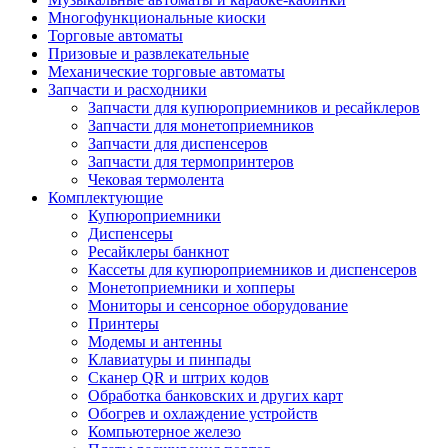
Многофункциональные киоски
Торговые автоматы
Призовые и развлекательные
Механические торговые автоматы
Запчасти и расходники
Запчасти для купюроприемников и ресайклеров
Запчасти для монетоприемников
Запчасти для диспенсеров
Запчасти для термопринтеров
Чековая термолента
Комплектующие
Купюроприемники
Диспенсеры
Ресайклеры банкнот
Кассеты для купюроприемников и диспенсеров
Монетоприемники и хопперы
Мониторы и сенсорное оборудование
Принтеры
Модемы и антенны
Клавиатуры и пинпады
Сканер QR и штрих кодов
Обработка банковских и других карт
Обогрев и охлаждение устройств
Компьютерное железо