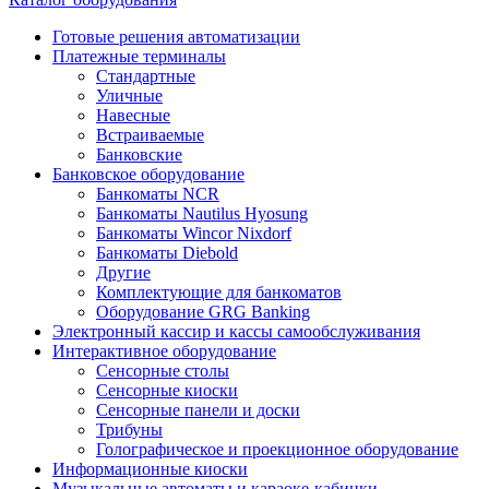
Готовые решения автоматизации
Платежные терминалы
Стандартные
Уличные
Навесные
Встраиваемые
Банковские
Банковское оборудование
Банкоматы NCR
Банкоматы Nautilus Hyosung
Банкоматы Wincor Nixdorf
Банкоматы Diebold
Другие
Комплектующие для банкоматов
Оборудование GRG Banking
Электронный кассир и кассы самообслуживания
Интерактивное оборудование
Сенсорные столы
Сенсорные киоски
Сенсорные панели и доски
Трибуны
Голографическое и проекционное оборудование
Информационные киоски
Музыкальные автоматы и караоке-кабинки