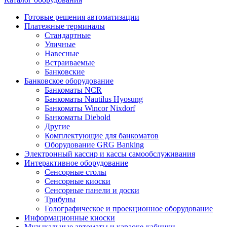
Готовые решения автоматизации
Платежные терминалы
Стандартные
Уличные
Навесные
Встраиваемые
Банковские
Банковское оборудование
Банкоматы NCR
Банкоматы Nautilus Hyosung
Банкоматы Wincor Nixdorf
Банкоматы Diebold
Другие
Комплектующие для банкоматов
Оборудование GRG Banking
Электронный кассир и кассы самообслуживания
Интерактивное оборудование
Сенсорные столы
Сенсорные киоски
Сенсорные панели и доски
Трибуны
Голографическое и проекционное оборудование
Информационные киоски
Музыкальные автоматы и караоке-кабинки