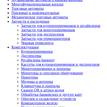
Многофункциональные киоски
Торговые автоматы
Призовые и развлекательные
Механические торговые автоматы
Запчасти и расходники
Запчасти для купюроприемников и ресайклеров
Запчасти для монетоприемников
Запчасти для диспенсеров
Запчасти для термопринтеров
Чековая термолента
Комплектующие
Купюроприемники
Диспенсеры
Ресайклеры банкнот
Кассеты для купюроприемников и диспенсеров
Монетоприемники и хопперы
Мониторы и сенсорное оборудование
Принтеры
Модемы и антенны
Клавиатуры и пинпады
Сканер QR и штрих кодов
Обработка банковских и других карт
Обогрев и охлаждение устройств
Компьютерное железо