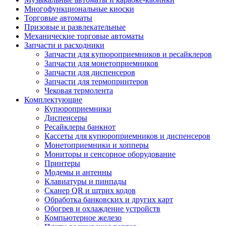
Многофункциональные киоски
Торговые автоматы
Призовые и развлекательные
Механические торговые автоматы
Запчасти и расходники
Запчасти для купюроприемников и ресайклеров
Запчасти для монетоприемников
Запчасти для диспенсеров
Запчасти для термопринтеров
Чековая термолента
Комплектующие
Купюроприемники
Диспенсеры
Ресайклеры банкнот
Кассеты для купюроприемников и диспенсеров
Монетоприемники и хопперы
Мониторы и сенсорное оборудование
Принтеры
Модемы и антенны
Клавиатуры и пинпады
Сканер QR и штрих кодов
Обработка банковских и других карт
Обогрев и охлаждение устройств
Компьютерное железо