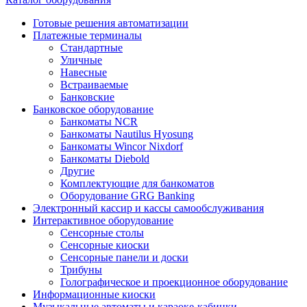
Готовые решения автоматизации
Платежные терминалы
Стандартные
Уличные
Навесные
Встраиваемые
Банковские
Банковское оборудование
Банкоматы NCR
Банкоматы Nautilus Hyosung
Банкоматы Wincor Nixdorf
Банкоматы Diebold
Другие
Комплектующие для банкоматов
Оборудование GRG Banking
Электронный кассир и кассы самообслуживания
Интерактивное оборудование
Сенсорные столы
Сенсорные киоски
Сенсорные панели и доски
Трибуны
Голографическое и проекционное оборудование
Информационные киоски
Музыкальные автоматы и караоке-кабинки