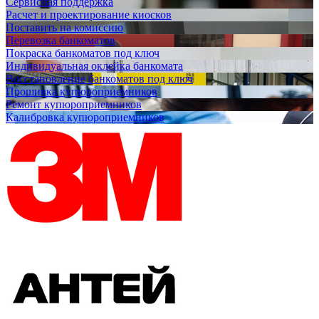
Сервисная поддержка
Расчет и проектирование киосков
Поставить на комиссию
Перевозка банкоматов
Покраска банкоматов под ключ
Индивидуальная оклейка банкомата
Восстановление банкоматов под ключ
Прошивка купюроприемников
Ремонт купюроприемников
Калибровка купюроприемников